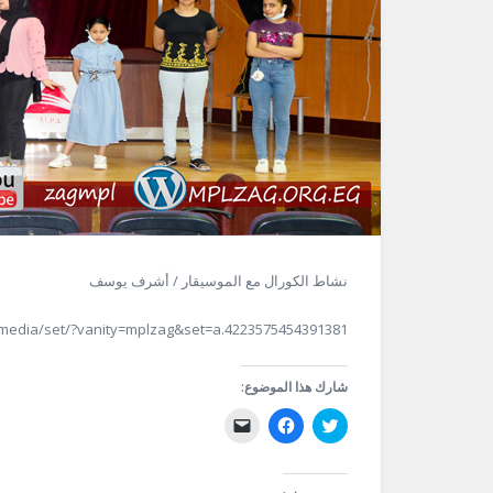
نشاط الكورال مع الموسيقار / أشرف يوسف
media/set/?vanity=mplzag&set=a.4223575454391381
شارك هذا الموضوع:
اضغط
انقر
النقر
للمشاركة
للمشاركة
لإرسال
على
على
رابط
تويتر
فيسبوك
عبر
(فتح
(فتح
البريد