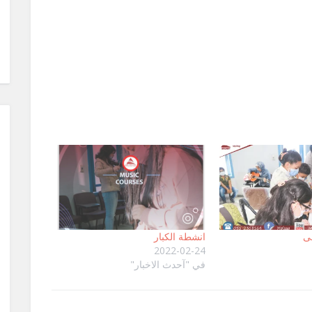
ى
انشطة الكبار
2022-02-24
في "آحدث الاخبار"