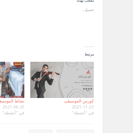
في
في
الإلكتروني
معجب بهذه:
نافذة
نافذة
إلى
جديدة)
جديدة)
صديق
تحميل...
(فتح
في
نافذة
جديدة)
مرتبط
كورس الموسيقى
نشاط الموسيق
2021-06-20
2021-11-23
في "أنشطة"
في "أنشطة"