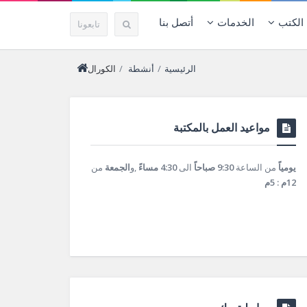
الكتب
الخدمات
أتصل بنا
تابعونا
الرئيسية
/
أنشطة
/
الكورال
مواعيد العمل بالمكتبة
يومياً
من الساعة
9:30 صباحاً
الى
4:30 مساءً
,و
الجمعة
من
12م : 5م