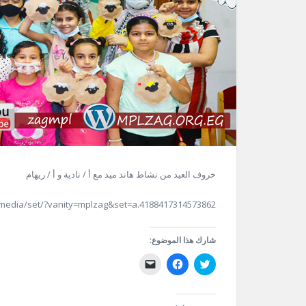
خروف العيد من نشاط هاند ميد مع أ / نادية و أ / ريهام
media/set/?vanity=mplzag&set=a.4188417314573862
شارك هذا الموضوع:
اضغط
انقر
النقر
للمشاركة
للمشاركة
لإرسال
على
على
رابط
تويتر
فيسبوك
عبر
(فتح
(فتح
البريد