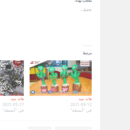
في
في
الإلكتروني
معجب بهذه:
نافذة
نافذة
إلى
جديدة)
جديدة)
صديق
تحميل...
(فتح
في
نافذة
جديدة)
مرتبط
هاند ميد
هاند ميد
2021-05-27
2021-09-12
في "أنشطة"
في "أنشطة"