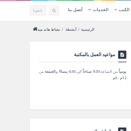
الكتب
الخدمات
أتصل بنا
تابعونا
الرئيسية
/
أنشطة
/
نشاط هاند ميد
مواعيد العمل بالمكتبة
يومياً
من الساعة
9:30 صباحاً
الى
4:30 مساءً
,و
الجمعة
من
12م : 5م