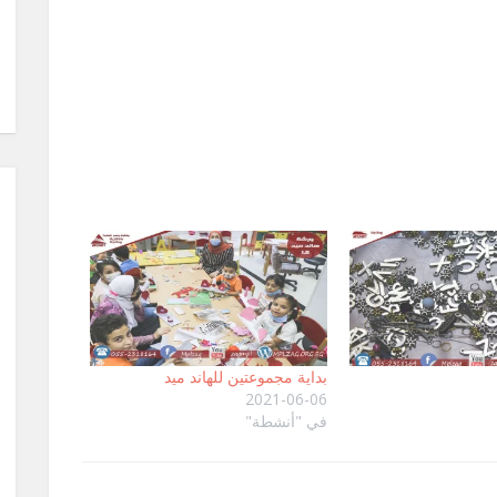
بداية مجموعتين للهاند ميد
2021-06-06
في "أنشطة"