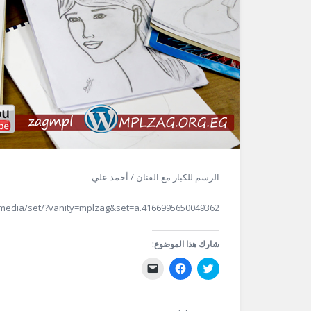
الرسم للكبار مع الفنان / أحمد علي
media/set/?vanity=mplzag&set=a.4166995650049362
شارك هذا الموضوع:
اضغط
انقر
النقر
للمشاركة
للمشاركة
لإرسال
على
على
رابط
تويتر
فيسبوك
عبر
(فتح
(فتح
البريد