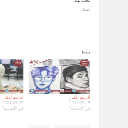
في
في
الإلكتروني
معجب بهذه:
نافذة
نافذة
إلى
جديدة)
جديدة)
صديق
تحميل...
(فتح
في
نافذة
جديدة)
مرتبط
الرسم للكبار
الرسم للكبار
2021-07-29
2021-07-15
في "أنشطة"
في "أنشطة"