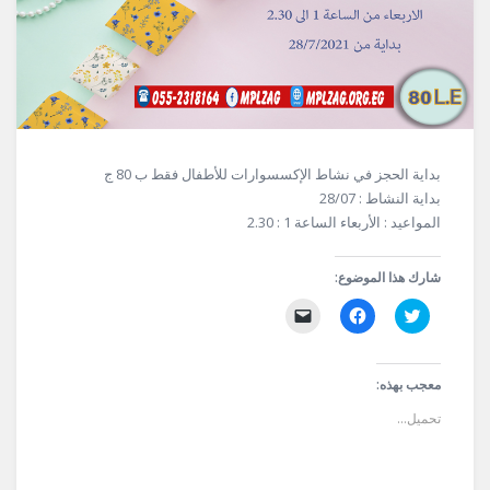
بداية الحجز في نشاط الإكسسوارات للأطفال فقط ب 80 ج
بداية النشاط : 28/07
المواعيد : الأربعاء الساعة 1 : 2.30
شارك هذا الموضوع:
اضغط
انقر
النقر
للمشاركة
للمشاركة
لإرسال
على
على
رابط
تويتر
فيسبوك
عبر
(فتح
(فتح
البريد
في
في
الإلكتروني
معجب بهذه:
نافذة
نافذة
إلى
جديدة)
جديدة)
صديق
تحميل...
(فتح
في
نافذة
جديدة)