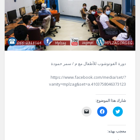
دورة الفوتوشوب للأطفال مع م / سمر حمودة
https://www.facebook.com/media/set/?
vanity=mplzag&set=a.4103758046373123
شارك هذا الموضوع:
اضغط
انقر
النقر
للمشاركة
للمشاركة
لإرسال
على
على
رابط
تويتر
فيسبوك
عبر
(فتح
(فتح
البريد
في
في
الإلكتروني
معجب بهذه:
نافذة
نافذة
إلى
جديدة)
جديدة)
صديق