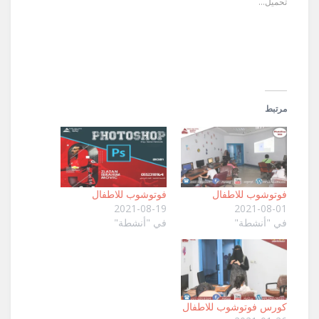
تحميل...
(فتح
في
نافذة
جديدة)
مرتبط
فوتوشوب للاطفال
فوتوشوب للاطفال
2021-08-19
2021-08-01
في "أنشطة"
في "أنشطة"
كورس فوتوشوب للاطفال