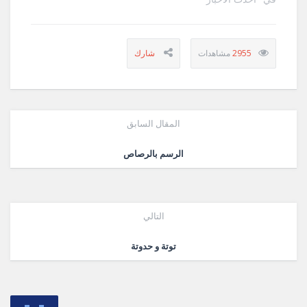
2955
المقال السابق
الرسم بالرصاص
التالي
توتة و حدوتة