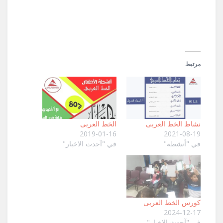
نافذة
جديدة)
مرتبط
نشاط الخط العربى
الخط العربى
2019-01-16
2021-08-19
في "أنشطة"
في "آحدث الاخبار"
كورس الخط العربى
2024-12-17
في "آحدث الاخبار"