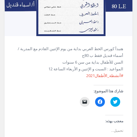
هنبدأ كورس الخط العربي بداية من يوم الإثنين القادم مع المدربة /
أسماء قنديل فقط ب 80ج
السن للأطفال بداية من سن 6 سنوات
المواعيد : السبت و الإثنين و الأربعاء الساعة 12
#أنشطة_الأطفال2021
شارك هذا الموضوع:
اضغط
انقر
النقر
للمشاركة
للمشاركة
لإرسال
على
على
رابط
تويتر
فيسبوك
عبر
(فتح
(فتح
البريد
في
في
الإلكتروني
معجب بهذه:
نافذة
نافذة
إلى
جديدة)
جديدة)
صديق
تحميل...
(فتح
في