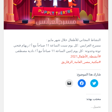
النشاط المجاني للأطفال خلال شهر مايو :
مسرح العرايس : كل يوم سبت الساعة 11 صباحاً مع أ / ريهام فتحي
توتة وحدوتة : كل يوم إثنين الساعة 11 صباحاً مع أ / نادية مصطفى
#أنشطة_الأطفال2021
#مكتبة_مصر_العامة_الزقازيق
شارك هذا الموضوع:
اضغط
انقر
النقر
للمشاركة
للمشاركة
لإرسال
على
على
رابط
تويتر
فيسبوك
عبر
(فتح
(فتح
البريد
في
في
الإلكتروني
معجب بهذه:
نافذة
نافذة
إلى
جديدة)
جديدة)
صديق
تحميل...
(فتح
في