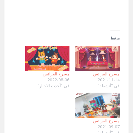
نافذة
جديدة)
مرتبط
مسرح العرائس
مسرح العرائس
2022-08-06
2021-11-14
في "أنشطة"
في "آحدث الاخبار"
مسرح العرائس
2021-09-07
في "أنشطة"