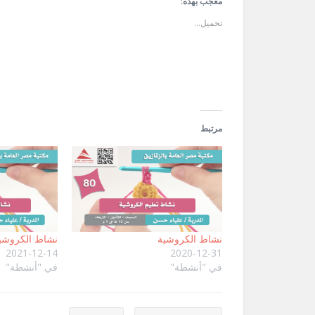
في
في
الإلكتروني
معجب بهذه:
نافذة
نافذة
إلى
جديدة)
جديدة)
صديق
تحميل...
(فتح
في
نافذة
جديدة)
مرتبط
نشاط الكروشية
نشاط الكروشي
2021-12-14
2020-12-31
في "أنشطة"
في "أنشطة"