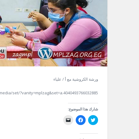
ورشة الكروشية مع أ / علياء
media/set/?vanity=mplzag&set=a.4040493766032885
شارك هذا الموضوع:
اضغط
انقر
النقر
للمشاركة
للمشاركة
لإرسال
على
على
رابط
تويتر
فيسبوك
عبر
(فتح
(فتح
البريد