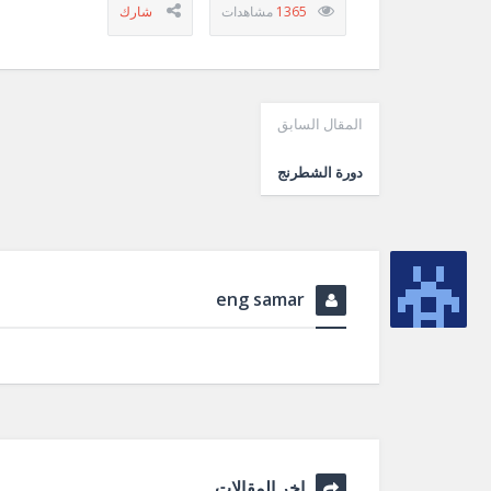
1365
المقال السابق
دورة الشطرنج
eng samar
اخر المقالات