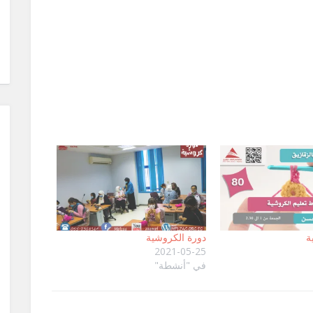
ة
دورة الكروشية
2021-05-25
في "أنشطة"