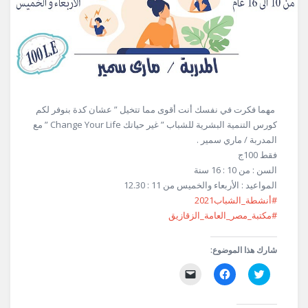
مهما فكرت في نفسك أنت أقوى مما تتخيل ” عشان كدة بنوفر لكم
كورس التنمية البشرية للشباب ” غير حياتك Change Your Life ” مع
المدربة / ماري سمير .
فقط 100ج
السن : من 10 : 16 سنة
المواعيد : الأربعاء والخميس من 11 : 12.30
#أنشطة_الشباب2021
#مكتبة_مصر_العامة_الزقازيق
شارك هذا الموضوع:
اضغط
انقر
النقر
للمشاركة
للمشاركة
لإرسال
على
على
رابط
تويتر
فيسبوك
عبر