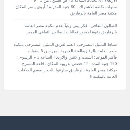
الأربعاء 2026/7/1 الساعة 10 ص السن : من 5 _ 9
سنوات تكلفة الاشتراك : 80 جنيه المدربة / أروى ياسر المكان:
مكتبة مصر العامة بالزقازيق
الصالون الثقافى : فكر يبنى وعياَ تقدم مكتبة مصر العامة
بالزقازيق دعوة لحضور فعاليات الصالون الثقافى المميز
نشاط التمثيل المسرحى انضم لفريق التمثيل المسرحى بمكتبة
مصر العامة بالزقازيقالفئة العمرية : من سن 8 سنوات
فأكثر الموعد : السبت والاثنين والاربعاء الساعة 3 م الرسوم :
190 جنيه المدة : 12 حصص تدريبية المكان : قاعة المسرح
بمكتبة مصر العامة بالزقازيق سارعوا بالحجز بقسم العلاقات
العامة بالمكتبة !!