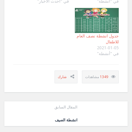
في "أنشطة"
في "آحدث الاخبار"
جدول انشطة نصف العام
للاطفال
2021-01-05
في "أنشطة"
1349
المقال السابق
انشطة الصيف