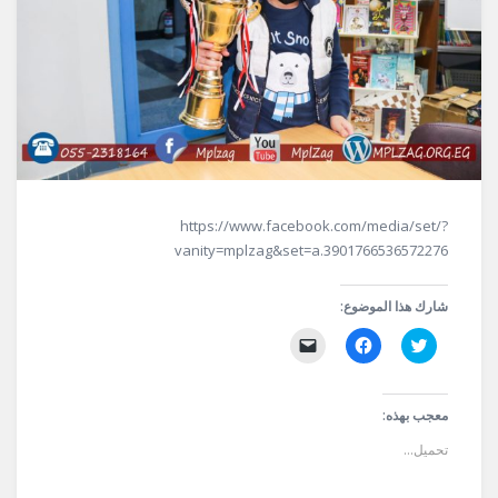
https://www.facebook.com/media/set/?
vanity=mplzag&set=a.3901766536572276
شارك هذا الموضوع:
اضغط
انقر
النقر
للمشاركة
للمشاركة
لإرسال
على
على
رابط
تويتر
فيسبوك
عبر
(فتح
(فتح
البريد
في
في
الإلكتروني
معجب بهذه:
نافذة
نافذة
إلى
جديدة)
جديدة)
صديق
تحميل...
(فتح
في
نافذة