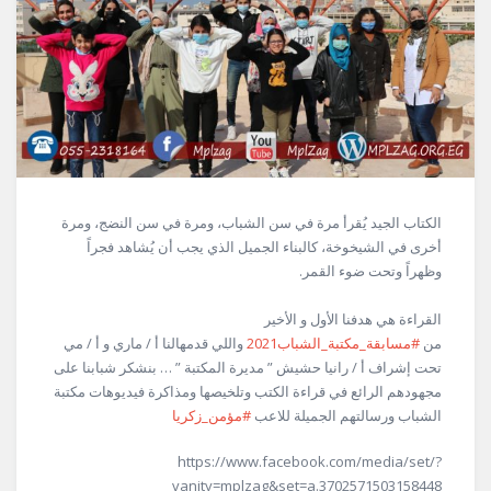
الكتاب الجيد يُقرأ مرة في سن الشباب، ومرة في سن النضج، ومرة
أخرى في الشيخوخة، كالبناء الجميل الذي يجب أن يُشاهد فجراً
وظهراً وتحت ضوء القمر.
القراءة هي هدفنا الأول و الأخير
من
#مسابقة_مكتبة_الشباب2021
واللي قدمهالنا أ / ماري و أ / مي
تحت إشراف أ / رانيا حشيش ” مديرة المكتبة ” … بنشكر شبابنا على
مجهودهم الرائع في قراءة الكتب وتلخيصها ومذاكرة فيديوهات مكتبة
الشباب ورسالتهم الجميلة للاعب
#مؤمن_زكريا
https://www.facebook.com/media/set/?
vanity=mplzag&set=a.3702571503158448