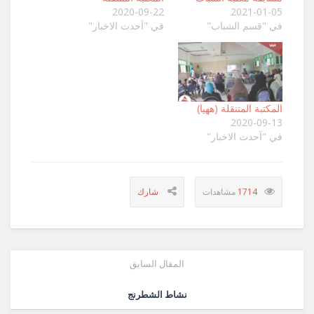
2020-09-22
2021-01-05
في "قسم الشباب"
في "آحدث الاخبار"
المكتبة المتنقلة (ههيا)
2020-09-13
في "آحدث الاخبار"
1714
المقال السابق
نشاط الشطرنج