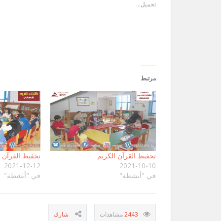
جديدة)
جديدة)
صديق
تحميل...
(فتح
في
نافذة
جديدة)
مرتبط
تحفيظ القرآن الكريم
تحفيظ القرآن ا
2021-12-12
2021-10-10
في "أنشطة"
في "أنشطة"
2443