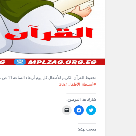
تحفيظ القرآن الكريم للأطفال كل يوم أربعاء الساعة 11 ص مع أ / مديحة … بالمجان
#أنشطة_الأطفال2021
شارك هذا الموضوع:
اضغط
انقر
النقر
للمشاركة
للمشاركة
لإرسال
على
على
رابط
تويتر
فيسبوك
عبر
(فتح
(فتح
البريد
في
في
الإلكتروني
معجب بهذه:
نافذة
نافذة
إلى