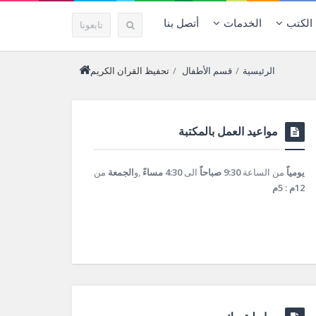
الكتب
الخدمات
أتصل بنا
تابعونا
الرئيسية
/
قسم الأطفال
/
تحفيظ القران الكريم
مواعيد العمل بالمكتبة
يومياً
من الساعة
9:30 صباحاً
الى
4:30 مساءً
,و
الجمعة
من
12م : 5م