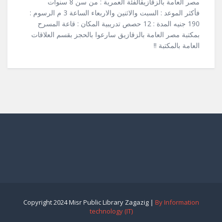
مصر العامة بالزقازيقالفئة العمرية : من سن 8 سنوات
فأكثر الموعد : السبت والاثنين والاربعاء الساعة 3 م الرسوم :
190 جنيه المدة : 12 حصص تدريبية المكان : قاعة المسرح
بمكتبة مصر العامة بالزقازيق سارعوا بالحجز بقسم العلاقات
العامة بالمكتبة !!
Copyright 2024 Misr Public Library Zagazig |
By Information
technology (IT)