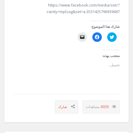
https://www.facebook.com/media/set/?
vanity=mplzag&set=a.3531425796939687
شارك هذا الموضوع:
اضغط
انقر
النقر
للمشاركة
للمشاركة
لإرسال
على
على
رابط
تويتر
فيسبوك
عبر
(فتح
(فتح
البريد
في
في
الإلكتروني
معجب بهذه:
نافذة
نافذة
إلى
جديدة)
جديدة)
صديق
تحميل...
(فتح
في
نافذة
جديدة)
6035