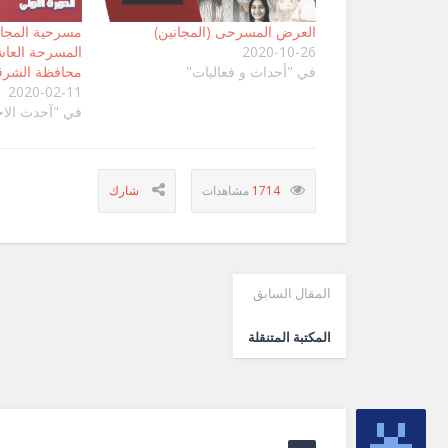
العرض المسرحى (المجانين)
مسرحية المجان
2020-10-26
المسرحة العا
في "أحداث و فعاليات"
محافظة الشرق
2020-02-11
في "آحدث الاخ
1714
المقال السابق
المكتبة المتنقلة