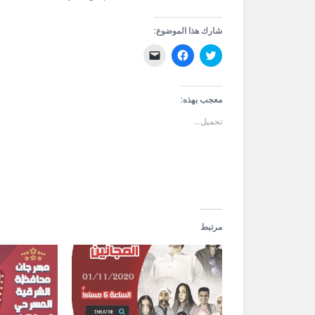
شارك هذا الموضوع:
اضغط
انقر
النقر
للمشاركة
للمشاركة
لإرسال
على
على
رابط
تويتر
فيسبوك
عبر
(فتح
(فتح
البريد
في
في
الإلكتروني
معجب بهذه:
نافذة
نافذة
إلى
جديدة)
جديدة)
صديق
تحميل...
(فتح
في
نافذة
جديدة)
مرتبط