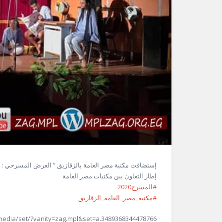
إستضافت مكتبة مصر العامة بالزقازيق ” العرض المسرحي : ال
إطار التعاون بين مكتبات مصر العامة
#المسرح2020
#مكتبة_مصر_العامة_الزقازيق
media/set/?vanity=zag.mpl&set=a.3489368344478766