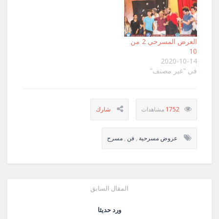
العرض المسرحي 2 من
10
2020-10-14
في "غير مصنف"
1752
عروض مسرحية
,
فن
,
مسرح
المقال السابق
ورد حديثا