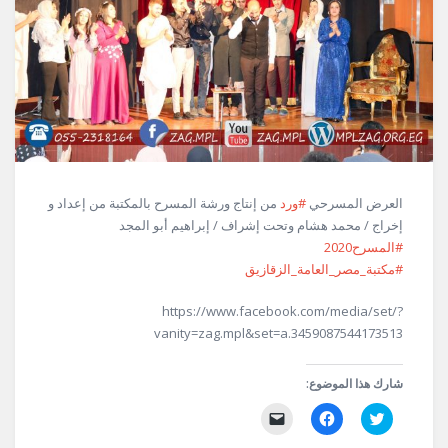
العرض المسرحي
#ورد
من إنتاج ورشة المسرح بالمكتبة من إعداد و
إخراج / محمد هشام وتحت إشراف / إبراهيم أبو المجد
#المسرح2020
#مكتبة_مصر_العامة_الزقازيق
https://www.facebook.com/media/set/?
vanity=zag.mpl&set=a.3459087544173513
شارك هذا الموضوع:
اضغط
انقر
النقر
للمشاركة
للمشاركة
لإرسال
على
على
رابط