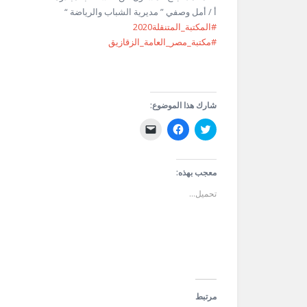
أ / أمل وصفي ” مديرية الشباب والرياضة “
#المكتبة_المتنقلة2020
#مكتبة_مصر_العامة_الزقازيق
شارك هذا الموضوع:
اضغط
انقر
النقر
للمشاركة
للمشاركة
لإرسال
على
على
رابط
تويتر
فيسبوك
عبر
(فتح
(فتح
البريد
في
في
الإلكتروني
معجب بهذه:
نافذة
نافذة
إلى
جديدة)
جديدة)
صديق
تحميل...
(فتح
في
نافذة
جديدة)
مرتبط