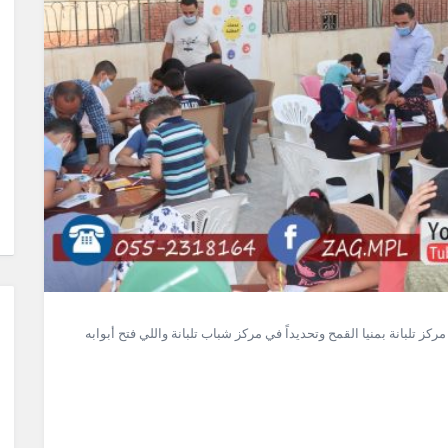
كز تلبانة بمنيا القمح وتحديداً في مركز شباب تلبانة واللي فتح أبوابه