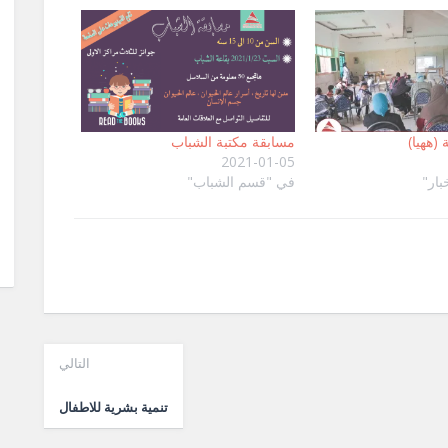
 (ههيا)
مسابقة مكتبة الشباب
2021-01-05
بار"
في "قسم الشباب"
التالي
تنمية بشرية للاطفال