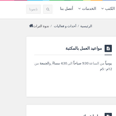
الكتب
الخدمات
أتصل بنا
تابعونا
الرئيسية
/
أحداث و فعاليات
/
ندوة التراث
مواعيد العمل بالمكتبة
يومياً
من الساعة
9:30 صباحاً
الى
4:30 مساءً
,و
الجمعة
من
12م : 5م