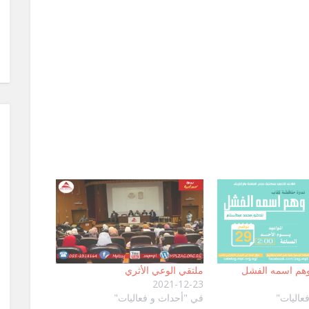
وهم اسمه الفشل
ملتقي الوعي الأثري
2021-12-23
عاليات"
في "أحداث و فعاليات"