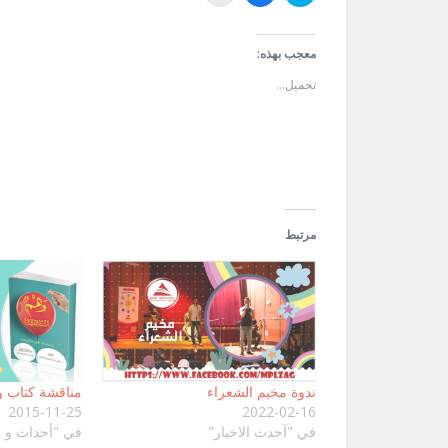
للمشاركة
للمشاركة
لإرسال
على
على
رابط
تويتر
فيسبوك
عبر
(فتح
(فتح
البريد
في
في
الإلكتروني
معجب بهذه:
نافذة
نافذة
إلى
جديدة)
جديدة)
صديق
تحميل...
(فتح
في
نافذة
جديدة)
مرتبط
ندوة مخيم الشعراء
مناقشة كتاب 
2015-11-25
2022-02-16
في "آحدث الاخبار"
في "أحداث و ف