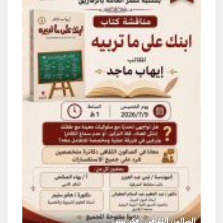
ر
الصالون الثقافى : فكر يبنى