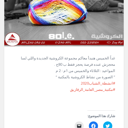
غداً الخميس هنبدأ معاكم مجموعة الكروشية الجديدة واللي لسا
محجزش عنده فرصة يحجز فقط ب 80ج .
المواعيد : الثلاثاء والخميس من 1م : 2 م
” الصورة من نشاط الكروشية بالمكتبة “
#انشطة_الشباب2020
#مكتبة_مصر_العامة_الزقازيق
شارك هذا الموضوع:
اضغط
انقر
النقر