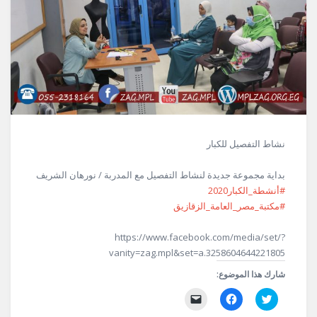
نشاط التفصيل للكبار
بداية مجموعة جديدة لنشاط التفصيل مع المدربة / نورهان الشريف
#أنشطة_الكبار2020
#مكتبة_مصر_العامة_الزقازيق
https://www.facebook.com/media/set/?
vanity=zag.mpl&set=a.3258604644221805
شارك هذا الموضوع:
اضغط
انقر
النقر
للمشاركة
للمشاركة
لإرسال
على
على
رابط