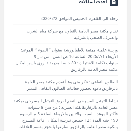
أحدث المقالات
رحلة الى القاهرة الخميس الموافق 2026/7/2
تقدم مكتبة مصر العامة بالتعاون مع شركة مياه الشرب
والصرف الصحى بالشرقية
ورشة علمية ممتعة للأطفالورشة بعنوان ” الضوء ” الموعد:
الأربعاء 2026/7/1 الساعة 10 ص السن : من 5 _ 9
سنوات تكلفة الاشتراك : 80 جنيه المدربة / أروى ياسر المكان:
مكتبة مصر العامة بالزقازيق
الصالون الثقافى : فكر يبنى وعياَ تقدم مكتبة مصر العامة
بالزقازيق دعوة لحضور فعاليات الصالون الثقافى المميز
نشاط التمثيل المسرحى انضم لفريق التمثيل المسرحى بمكتبة
مصر العامة بالزقازيقالفئة العمرية : من سن 8 سنوات
فأكثر الموعد : السبت والاثنين والاربعاء الساعة 3 م الرسوم :
190 جنيه المدة : 12 حصص تدريبية المكان : قاعة المسرح
بمكتبة مصر العامة بالزقازيق سارعوا بالحجز بقسم العلاقات