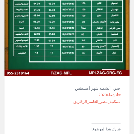
جدول أنشطة شهر أغسطس
#أنشطة2020
#مكتبة_مصر_العامة_الزقازيق
شارك هذا الموضوع: