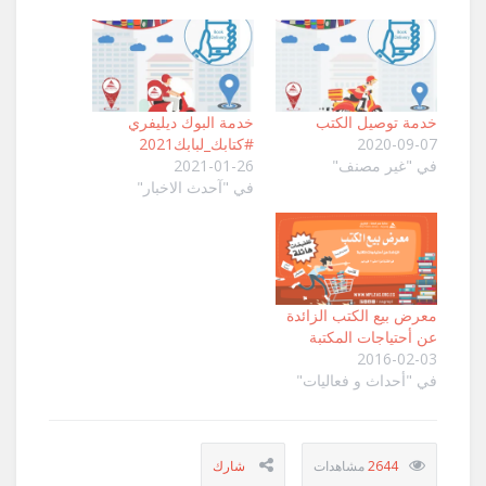
خدمة توصيل الكتب
خدمة البوك ديليفري
2020-09-07
#كتابك_لبابك2021
في "غير مصنف"
2021-01-26
في "آحدث الاخبار"
معرض بيع الكتب الزائدة
عن أحتياجات المكتبة
2016-02-03
في "أحداث و فعاليات"
2644