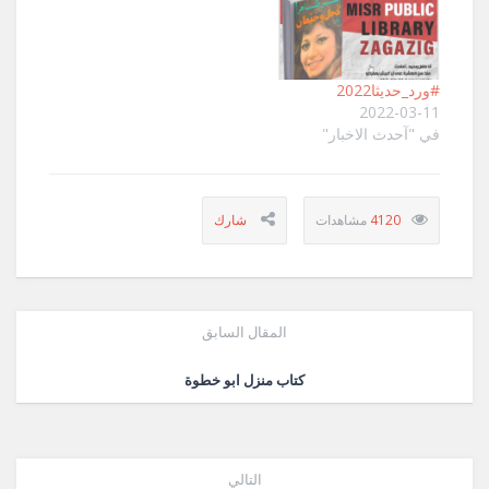
#ورد_حديثا2022
2022-03-11
في "آحدث الاخبار"
4120
المقال السابق
كتاب منزل ابو خطوة
التالي