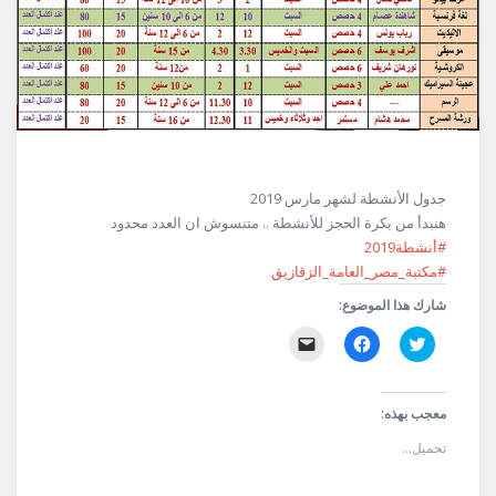
جدول الأنشطة لشهر مارس 2019
هنبدأ من بكرة الحجز للأنشطة .. متنسوش ان العدد محدود
#أنشطة2019
#مكتبة_مصر_العامة_الزقازيق
شارك هذا الموضوع:
اضغط
انقر
النقر
للمشاركة
للمشاركة
لإرسال
على
على
رابط
تويتر
فيسبوك
عبر
(فتح
(فتح
البريد
في
في
الإلكتروني
معجب بهذه:
نافذة
نافذة
إلى
جديدة)
جديدة)
صديق
تحميل...
(فتح
في
نافذة