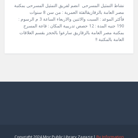
نشاط التمثيل المسرحى انضم لفريق التمثيل المسرحى بمكتبة
مصر العامة بالزقازيقالفئة العمرية : من سن 8 سنوات
فأكثر الموعد : السبت والاثنين والاربعاء الساعة 3 م الرسوم :
190 جنيه المدة : 12 حصص تدريبية المكان : قاعة المسرح
بمكتبة مصر العامة بالزقازيق سارعوا بالحجز بقسم العلاقات
العامة بالمكتبة !!
Copyright 2024 Misr Public Library Zagazig |
By Information