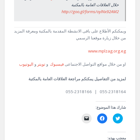
خلال العلاقات العامة بالمكتبة
http://goo.gl/forms/oylNx92AM2
ويمكنكم الأطلاع على باقى الانشطة المقدمة بالمكتبة ومعرفة المزيد
من خلال زيارة موقعنا الرسمي
www.mplzag.org.eg
او من خلال مواقع التواصل الاجتماعى
فيسبوك
و
تويتر
و
اليوتيوب
لمزيد من التفاصيل يمكنكم مراجعة العلاقات العامة بالمكتبة
055-2318164 | 055-2318166
شارك هذا الموضوع:
اضغط
انقر
النقر
للمشاركة
للمشاركة
لإرسال
على
على
رابط
تويتر
فيسبوك
عبر
(فتح
(فتح
البريد
في
في
الإلكتروني
معجب بهذه: