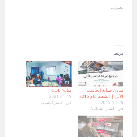
نافذة
نافذة
إلى
جديدة)
جديدة)
صديق
تحميل...
(فتح
في
نافذة
جديدة)
مرتبط
مبادئ صيانة الحاسب
مبادئ ICDL
الآلى | أنشطة عام 2016
2021-01-19
2015-12-29
في "قسم الشباب"
في "قسم الشباب"