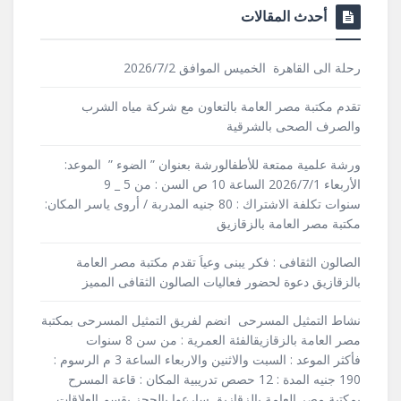
أحدث المقالات
رحلة الى القاهرة الخميس الموافق 2026/7/2
تقدم مكتبة مصر العامة بالتعاون مع شركة مياه الشرب
والصرف الصحى بالشرقية
ورشة علمية ممتعة للأطفالورشة بعنوان ” الضوء ” الموعد:
الأربعاء 2026/7/1 الساعة 10 ص السن : من 5 _ 9
سنوات تكلفة الاشتراك : 80 جنيه المدربة / أروى ياسر المكان:
مكتبة مصر العامة بالزقازيق
الصالون الثقافى : فكر يبنى وعياَ تقدم مكتبة مصر العامة
بالزقازيق دعوة لحضور فعاليات الصالون الثقافى المميز
نشاط التمثيل المسرحى انضم لفريق التمثيل المسرحى بمكتبة
مصر العامة بالزقازيقالفئة العمرية : من سن 8 سنوات
فأكثر الموعد : السبت والاثنين والاربعاء الساعة 3 م الرسوم :
190 جنيه المدة : 12 حصص تدريبية المكان : قاعة المسرح
بمكتبة مصر العامة بالزقازيق سارعوا بالحجز بقسم العلاقات