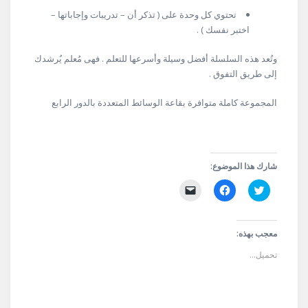
تحتوي كل وحدة على ( تذكر أن – تدريبات وإجاباتها –
اختبر نفسك ) .
وتُعد هذه السلسلة أفضل وسيلة وأسرعها للتعلم . فهى مُعلم يُرشدك
إلى طريق التفوق .
المجموعة كاملة متوافرة بقاعة الوسائط المتعددة بالدور الرابع
شارك هذا الموضوع:
اضغط
انقر
النقر
للمشاركة
للمشاركة
لإرسال
على
على
رابط
تويتر
فيسبوك
عبر
(فتح
(فتح
البريد
في
في
الإلكتروني
معجب بهذه:
نافذة
نافذة
إلى
جديدة)
جديدة)
صديق
تحميل...
(فتح
في
نافذة
جديدة)