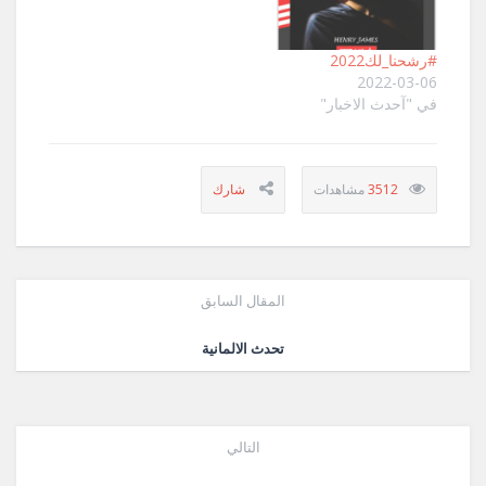
الشام الى مصر ليستقروا
فى الشمال و يتخذوا
#رشحنا_لك2022
مدينة تل الضبعة بالقرب
2022-03-06
من…
في "آحدث الاخبار"
3512
المقال السابق
تحدث الالمانية
التالي