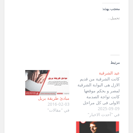
تويتر
فيسبوك
عبر
(فتح
(فتح
البريد
في
في
الإلكتروني
معجب بهذه:
نافذة
نافذة
إلى
جديدة)
جديدة)
صديق
تحميل...
(فتح
في
نافذة
جديدة)
مرتبط
عيد الشرقية
كانت الشرقية من قديم
الازل هى البوابة الشرقية
لمصر و بحكم موقعها
كانت تواجة الصدمة
مبادئ طريقة بريل
الاولى فى كل مراحل
2016-02-03
2025-09-09
كفاحنا ضد الغزاة
في "مقالات"
في "آحدث الاخبار"
المغيرين من الشرق من
عهد الاضمحلال الثانى فى
فترة ضعف الدولة
المصرية الوسطى من بلاد