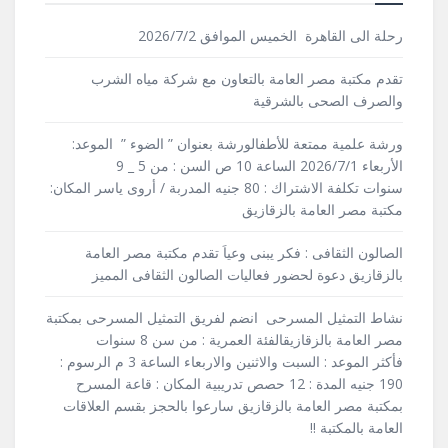
رحلة الى القاهرة الخميس الموافق 2026/7/2
تقدم مكتبة مصر العامة بالتعاون مع شركة مياه الشرب
والصرف الصحى بالشرقية
ورشة علمية ممتعة للأطفالورشة بعنوان ” الضوء ” الموعد:
الأربعاء 2026/7/1 الساعة 10 ص السن : من 5 _ 9
سنوات تكلفة الاشتراك : 80 جنيه المدربة / أروى ياسر المكان:
مكتبة مصر العامة بالزقازيق
الصالون الثقافى : فكر يبنى وعياَ تقدم مكتبة مصر العامة
بالزقازيق دعوة لحضور فعاليات الصالون الثقافى المميز
نشاط التمثيل المسرحى انضم لفريق التمثيل المسرحى بمكتبة
مصر العامة بالزقازيقالفئة العمرية : من سن 8 سنوات
فأكثر الموعد : السبت والاثنين والاربعاء الساعة 3 م الرسوم :
190 جنيه المدة : 12 حصص تدريبية المكان : قاعة المسرح
بمكتبة مصر العامة بالزقازيق سارعوا بالحجز بقسم العلاقات
العامة بالمكتبة !!