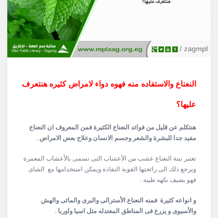
النعناع والاستفاده منه فهوه دواء لامراض كثيره هنتعرف
عليها؟
هنتكلم عن قليل من فوائد النعناع الكثيرة فمن المعروف ان النعناع
مفيد جدا للبشرة والشعر وجسم الانسان وعلاج بعض الامراض .
تعتبر نبتة النعناع عشب من الأعشاب التى تسمى بالأعشاب المعمرة
ويرجع ذلك الى رائحتها القوية النفاذة ويمكن استخدامها مع الشاى
فهو يضيف نكهه طيبه .
و انواعه كثيرة فمنه النعناع الأسترالى والبرى والمائى والهش
والأسيوى و يزرع فى المناطق المعتدله مثل اسيا واوربا .