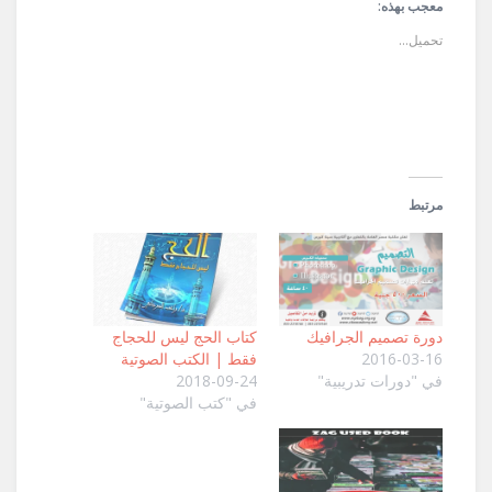
في
في
الإلكتروني
معجب بهذه:
نافذة
نافذة
إلى
جديدة)
جديدة)
صديق
تحميل...
(فتح
في
نافذة
جديدة)
مرتبط
دورة تصميم الجرافيك
كتاب الحج ليس للحجاج
2016-03-16
فقط | الكتب الصوتية
في "دورات تدريبية"
2018-09-24
في "كتب الصوتية"