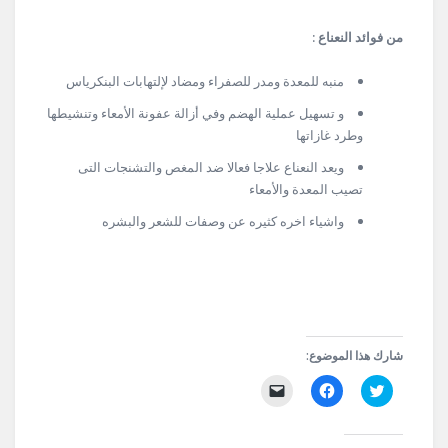
من فوائد النعناع :
منبه للمعدة ومدر للصفراء ومضاد لإلتهابات البنكرياس
و تسهيل عملية الهضم وفي أزالة عفونة الأمعاء وتنشيطها
وطرد غازاتها
ويعد النعناع علاجا فعالا ضد المغص والتشنجات التى
تصيب المعدة والأمعاء
واشياء اخره كثيره عن وصفات للشعر والبشره
شارك هذا الموضوع:
اضغط
انقر
النقر
للمشاركة
للمشاركة
لإرسال
على
على
رابط
تويتر
فيسبوك
عبر
(فتح
(فتح
البريد