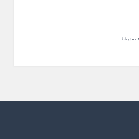
افظة دمياط