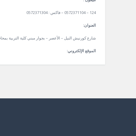
124 – 0572371104 – فاكس : 0572371304
العنوان:
شارع كورنيش النيل – الأعصر – بجوار مبني كلية التربية بمح
الموقع الإلكتروني: