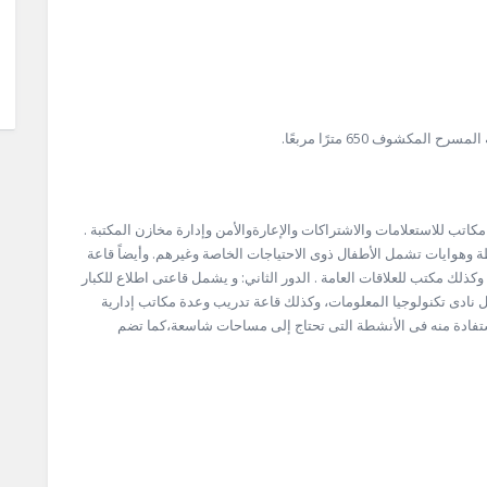
قاعة ندوات تسع لنحو 100 زائر، وكذلك مكاتب للاستعلامات والاشتراكات والإعارةوالأمن وإدارة مخازن المكتبة .
ة وهوايات تشمل الأطفال ذوى الاحتياجات الخاصة وغيرهم. وأيضاً قاعة
ذلك مكتب للعلاقات العامة . الدور الثاني: و يشمل قاعتى اطلاع للكبار
ل نادى تكنولوجيا المعلومات، وكذلك قاعة تدريب وعدة مكاتب إدارية
ويتسع لنحو 160 زائراً، ويمكن الاستفادة منه فى الأنشطة التى تحتاج إلى مساحات شاسعة،كما تضم