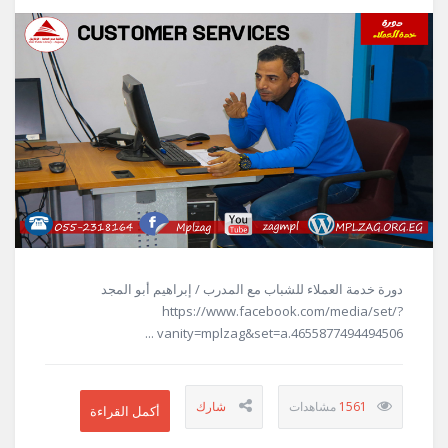
دورة خدمة العملاء للشباب مع المدرب / إبراهيم أبو المجد
https://www.facebook.com/media/set/?
vanity=mplzag&set=a.4655877494494506 ...
1561