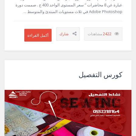
عبارة عن 8 محاضرات ” سعر المستوى الواحد 400 ج . صممت دورة
Adobe Photoshop في ثلاث مستويات المبتدئ والمتوسط ...
2422
كورس التفصيل