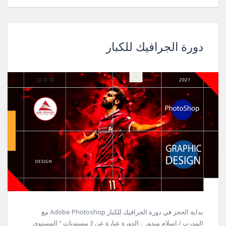
دورة الجرافيك للكبار
بداية الحجز في دورة الجرافيك للكبار Adobe Photoshop مع
المدرب / إسلام مندور .. الدورة عبارة عن 3 مستويات ” المستوى