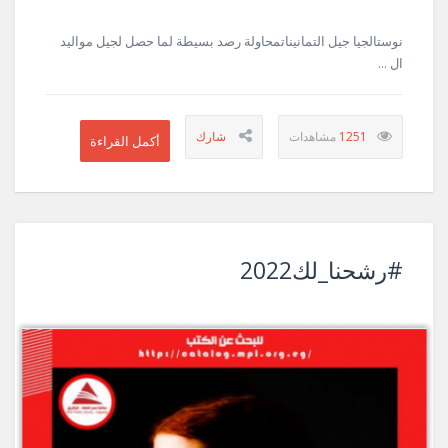
نوستالجيا جيل التمانيناتمحاولة رصد بسيطة لما حصل لجيل مواليد
ال ...
1251
#رشحنا_لك2022