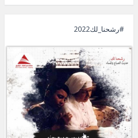
#رشحنا_لك2022