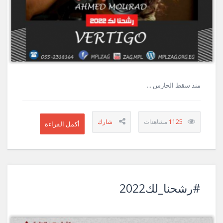
منذ سقط الحارس ...
1125
#رشحنا_لك2022