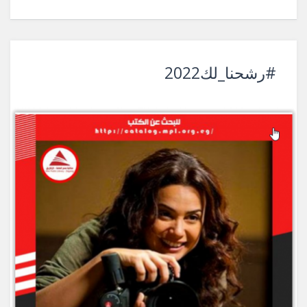
#رشحنا_لك2022