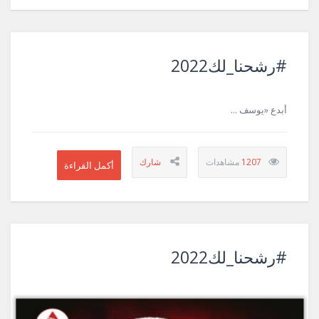
#رشحنا_لك2022
أبدع «يوسف ...
1207
#رشحنا_لك2022