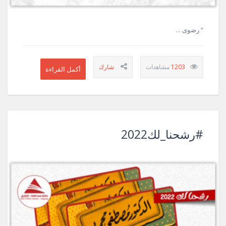
“ رضوى ...
1203
#رشحنا_لك2022