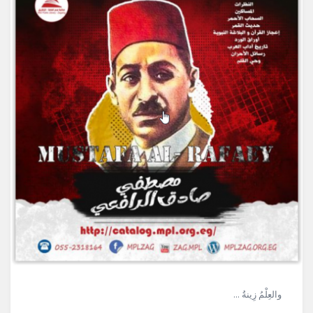
والعِلْمُ زِينةُ ...