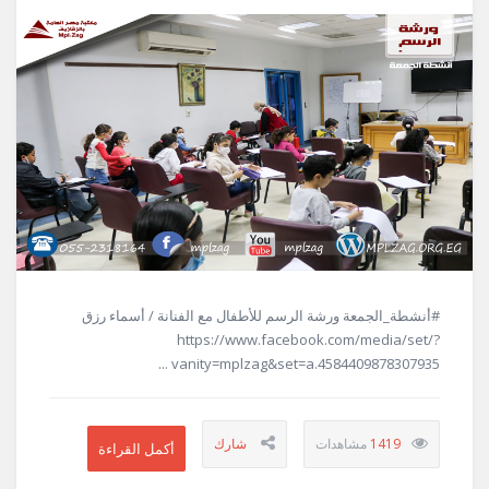
#أنشطة_الجمعة ورشة الرسم للأطفال مع الفنانة / أسماء رزق
https://www.facebook.com/media/set/?
vanity=mplzag&set=a.4584409878307935 ...
1419