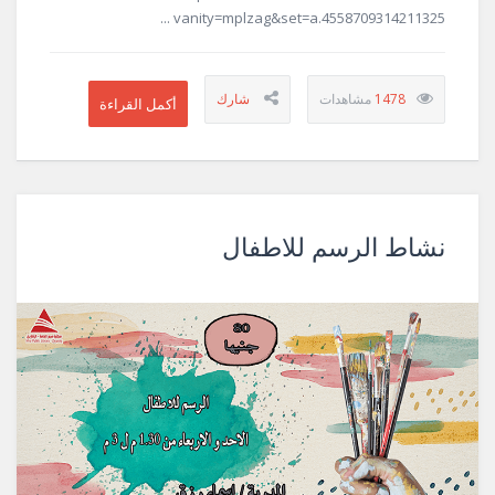
vanity=mplzag&set=a.4558709314211325 ...
1478
نشاط الرسم للاطفال