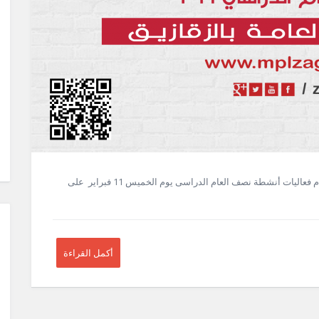
حفل ختام النشاط لنصف العام الدراسي 2016 يقام حفل ختام فعاليات أنشطة نصف العام الدراسى يوم الخميس 11 فبراير على