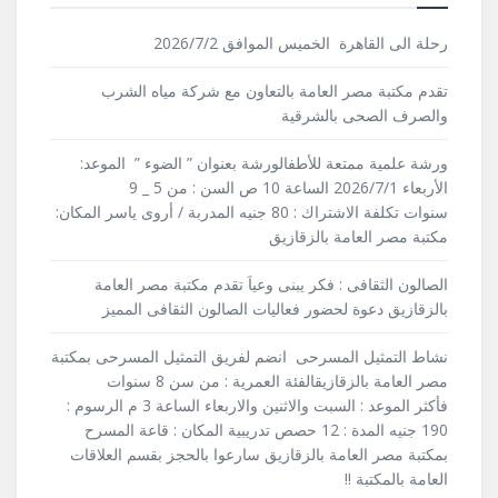
رحلة الى القاهرة الخميس الموافق 2026/7/2
تقدم مكتبة مصر العامة بالتعاون مع شركة مياه الشرب
والصرف الصحى بالشرقية
ورشة علمية ممتعة للأطفالورشة بعنوان ” الضوء ” الموعد:
الأربعاء 2026/7/1 الساعة 10 ص السن : من 5 _ 9
سنوات تكلفة الاشتراك : 80 جنيه المدربة / أروى ياسر المكان:
مكتبة مصر العامة بالزقازيق
الصالون الثقافى : فكر يبنى وعياَ تقدم مكتبة مصر العامة
بالزقازيق دعوة لحضور فعاليات الصالون الثقافى المميز
نشاط التمثيل المسرحى انضم لفريق التمثيل المسرحى بمكتبة
مصر العامة بالزقازيقالفئة العمرية : من سن 8 سنوات
فأكثر الموعد : السبت والاثنين والاربعاء الساعة 3 م الرسوم :
190 جنيه المدة : 12 حصص تدريبية المكان : قاعة المسرح
بمكتبة مصر العامة بالزقازيق سارعوا بالحجز بقسم العلاقات
العامة بالمكتبة !!